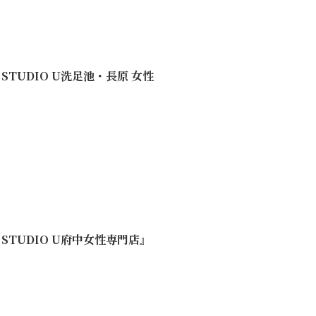
G STUDIO U洗足池・長原 女性
NG STUDIO U府中女性専門店』